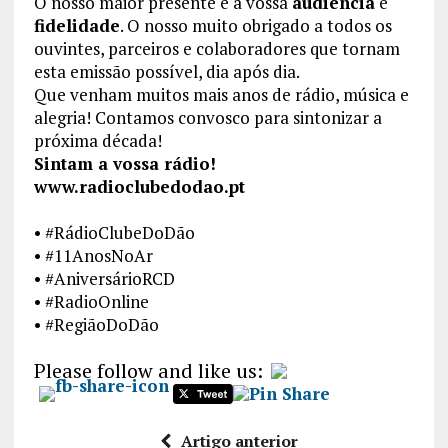
​O nosso maior presente é a vossa
audiência
e
fidelidade
. O nosso muito obrigado a todos os
ouvintes, parceiros e colaboradores que tornam
esta emissão possível, dia após dia.
​Que venham muitos mais anos de rádio, música e
alegria! Contamos convosco para sintonizar a
próxima década!
Sintam a vossa rádio!
www.radioclubedodao.pt
• ​#RádioClubeDoDão
• ​#11AnosNoAr
• ​#AniversárioRCD
• ​#RadioOnline
• ​#RegiãoDoDão
Please follow and like us:
Artigo anterior