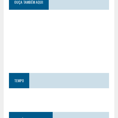
OUÇA TAMBÉM AQUI:
TEMPO