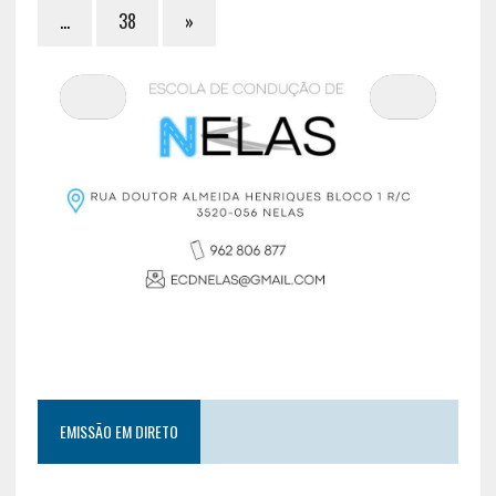
…
38
»
EMISSÃO EM DIRETO